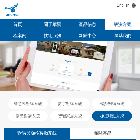
English
首頁
關于華鷹
產品信息
解決方案
工程案例
技術服務
新聞中心
聯系我們
智慧云對講系統
數字對講系統
模擬對講系統
別墅對講系統
智能家居系統
梯控聯動系統
對講與梯控聯動系統
相關產品