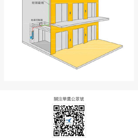
關注華鷹公眾號