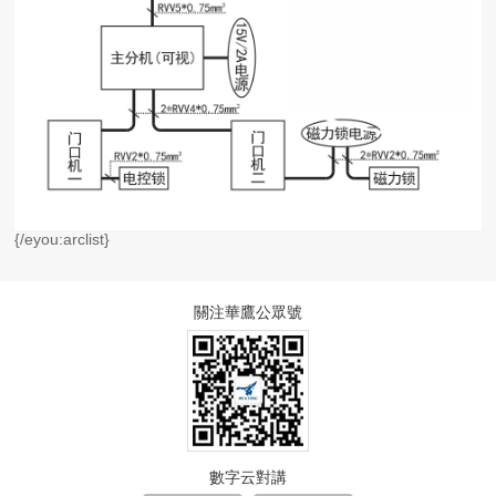
{/eyou:arclist}
關注華鷹公眾號
數字云對講