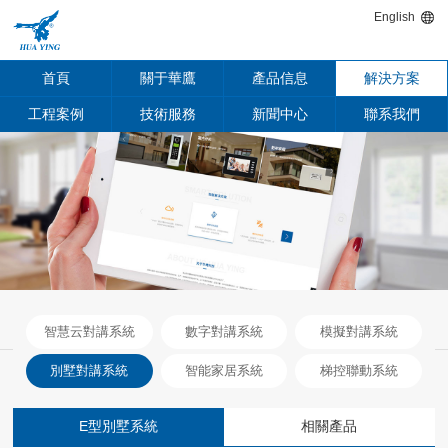
English
首頁
關于華鷹
產品信息
解決方案
工程案例
技術服務
新聞中心
聯系我們
智慧云對講系統
數字對講系統
模擬對講系統
別墅對講系統
智能家居系統
梯控聯動系統
E型別墅系統
相關產品