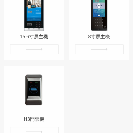
15.6寸屏主機
8寸屏主機
H3門禁機