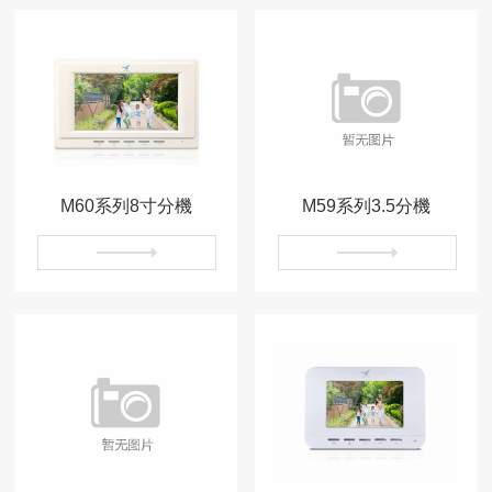
M60系列8寸分機
M59系列3.5分機