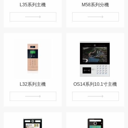
L35系列主機
M58系列分機
L32系列主機
OS14系列10.1寸主機